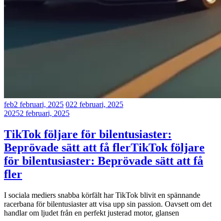
feb
2 februari, 2025
02
2 februari, 2025
2025
2 februari, 2025
TikTok följare för bilentusiaster:
Beprövade sätt att få fler
TikTok följare
för bilentusiaster: Beprövade sätt att få
fler
I sociala mediers snabba körfält har TikTok blivit en spännande
racerbana för bilentusiaster att visa upp sin passion. Oavsett om det
handlar om ljudet från en perfekt justerad motor, glansen