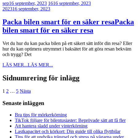
sep
16 september, 2023
16
16 september, 2023
2023
16 september, 2023
Packa bilen smart för en säker resa
Packa
bilen smart för en säker resa
Vet du hur du kan packa bilen på ett säkert sätt inför din resa? Eller
hur du kan optimera utrymmet i baksätet för att göra resan bekväm
och trygg? Det
LÄS MER...
LÄS MER...
Sidnumrering för inlägg
1
2
…
5
Nästa
Senaste inläggen
Bra tips för mörkerkörning
TikTok följare för bilentusiaster: Beprövade sätt att få fler
Att hantera sladd under vinterkörning
Lastkapacitet och körkort: Din guide till olika flyttbilar
Tips för att undvika trängsel och stress på vägarna under