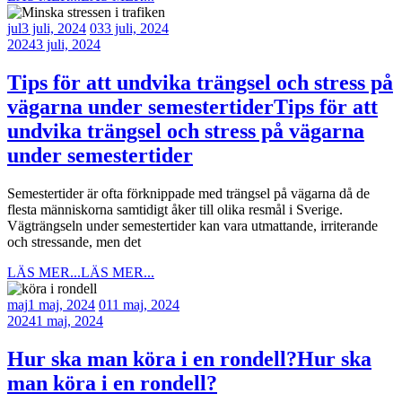
jul
3 juli, 2024
03
3 juli, 2024
2024
3 juli, 2024
Tips för att undvika trängsel och stress på
vägarna under semestertider
Tips för att
undvika trängsel och stress på vägarna
under semestertider
Semestertider är ofta förknippade med trängsel på vägarna då de
flesta människorna samtidigt åker till olika resmål i Sverige.
Vägträngseln under semestertider kan vara utmattande, irriterande
och stressande, men det
LÄS MER...
LÄS MER...
maj
1 maj, 2024
01
1 maj, 2024
2024
1 maj, 2024
Hur ska man köra i en rondell?
Hur ska
man köra i en rondell?