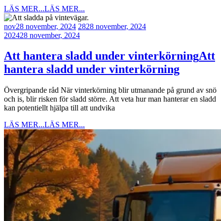
LÄS MER...
LÄS MER...
nov
28 november, 2024
28
28 november, 2024
2024
28 november, 2024
Att hantera sladd under vinterkörning
Att
hantera sladd under vinterkörning
Övergripande råd När vinterkörning blir utmanande på grund av snö
och is, blir risken för sladd större. Att veta hur man hanterar en sladd
kan potentiellt hjälpa till att undvika
LÄS MER...
LÄS MER...