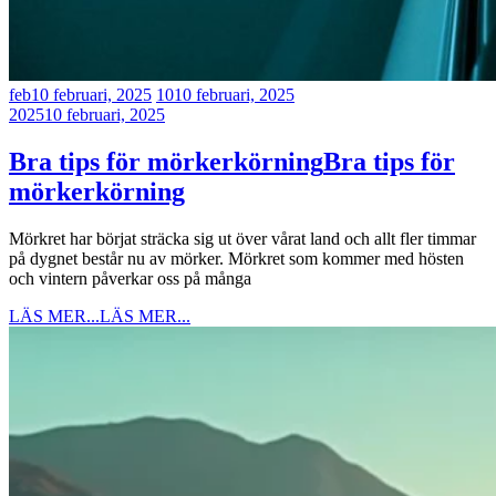
feb
10 februari, 2025
10
10 februari, 2025
2025
10 februari, 2025
Bra tips för mörkerkörning
Bra tips för
mörkerkörning
Mörkret har börjat sträcka sig ut över vårat land och allt fler timmar
på dygnet består nu av mörker. Mörkret som kommer med hösten
och vintern påverkar oss på många
LÄS MER...
LÄS MER...