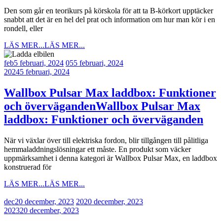
Den som går en teorikurs på körskola för att ta B-körkort upptäcker
snabbt att det är en hel del prat och information om hur man kör i en
rondell, eller
LÄS MER...
LÄS MER...
feb
5 februari, 2024
05
5 februari, 2024
2024
5 februari, 2024
Wallbox Pulsar Max laddbox: Funktioner
och överväganden
Wallbox Pulsar Max
laddbox: Funktioner och överväganden
När vi växlar över till elektriska fordon, blir tillgången till pålitliga
hemmaladdningslösningar ett måste. En produkt som väcker
uppmärksamhet i denna kategori är Wallbox Pulsar Max, en laddbox
konstruerad för
LÄS MER...
LÄS MER...
dec
20 december, 2023
20
20 december, 2023
2023
20 december, 2023