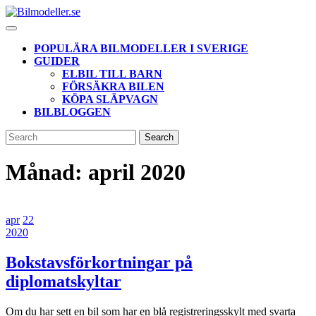
Skip
to
Open
content
Button
POPULÄRA BILMODELLER I SVERIGE
GUIDER
ELBIL TILL BARN
FÖRSÄKRA BILEN
KÖPA SLÄPVAGN
BILBLOGGEN
CLOSE
Search
BUTTON
for:
Månad:
april 2020
22
22
apr
22
april,
22
april,
2020
2020
april,
2020
2020
Bokstavsförkortningar på
Bokstavsförkortningar
diplomatskyltar
på
Om du har sett en bil som har en blå registreringsskylt med svarta