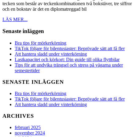
diplomatskyltar
tecken som består av teckenkombinationen två bokstäver, tre siffror
och en bokstav är det en diplomatreggad bil
LÄS
LÄS MER...
MER...
Senaste inläggen
Bra tips för mörkerkörning
TikTok följare för bilentusiaster: Beprövade sätt att få fler
Att hantera sladd under vinterkörning
Lastkapacitet och körkort: Din guide till olika flyttbilar
Tips för att undvika trängsel och stress på vägarna under
semestertider
SENASTE INLÄGGEN
Bra tips för mörkerkörning
TikTok följare för bilentusiaster: Beprövade sätt att få fler
Att hantera sladd under vinterkörning
ARCHIVES
februari 2025
november 2024