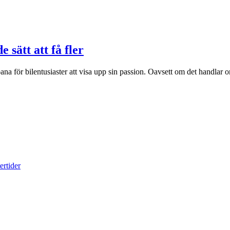
g
TikTok
 sätt att få fler
följare
na för bilentusiaster att visa upp sin passion. Oavsett om det handlar o
för
bilentusiaster:
Beprövade
sätt
att
få
fler
ertider