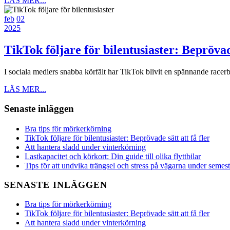
mörkerkörnin
LÄS MER...
MER...
2
2
feb
02
februari,
2
februari,
2025
2025
februari,
2025
2025
TikTok följare för bilentusiaster: Beprövade
I sociala mediers snabba körfält har TikTok blivit en spännande racerba
LÄS
LÄS MER...
MER...
Senaste inläggen
Bra tips för mörkerkörning
TikTok följare för bilentusiaster: Beprövade sätt att få fler
Att hantera sladd under vinterkörning
Lastkapacitet och körkort: Din guide till olika flyttbilar
Tips för att undvika trängsel och stress på vägarna under semest
SENASTE INLÄGGEN
Bra tips för mörkerkörning
TikTok följare för bilentusiaster: Beprövade sätt att få fler
Att hantera sladd under vinterkörning