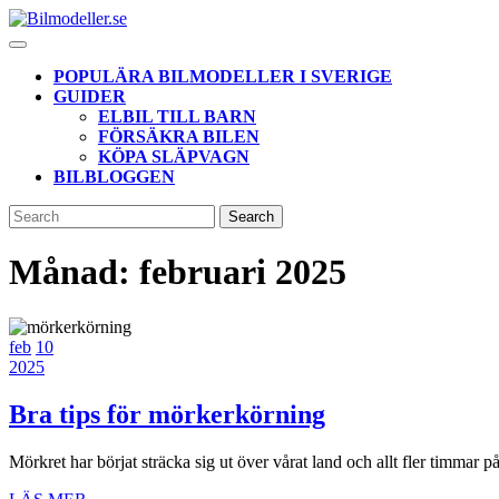
Skip
to
Open
content
Button
POPULÄRA BILMODELLER I SVERIGE
GUIDER
ELBIL TILL BARN
FÖRSÄKRA BILEN
KÖPA SLÄPVAGN
BILBLOGGEN
CLOSE
Search
BUTTON
for:
Månad:
februari 2025
10
10
feb
10
februari,
10
februari,
2025
2025
februari,
2025
2025
Bra
Bra tips för mörkerkörning
tips
Mörkret har börjat sträcka sig ut över vårat land och allt fler timm
för
LÄS