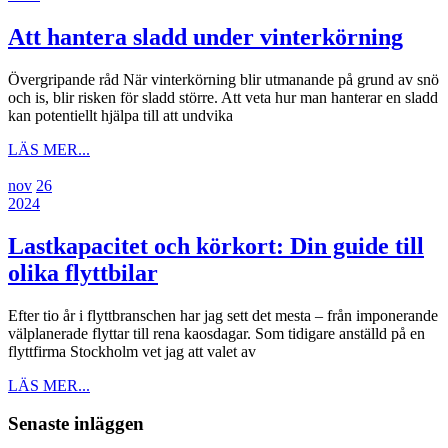
2024
november,
2024
2024
Att
Att hantera sladd under vinterkörning
hant
Övergripande råd När vinterkörning blir utmanande på grund av snö
slad
och is, blir risken för sladd större. Att veta hur man hanterar en sladd
und
kan potentiellt hjälpa till att undvika
vint
LÄS
LÄS MER...
MER...
26
26
nov
26
november,
26
november,
2024
2024
november,
2024
2024
Lastkapacitet och körkort: Din guide till
Lastkapacitet
olika flyttbilar
och
Efter tio år i flyttbranschen har jag sett det mesta – från imponerande
körkort:
välplanerade flyttar till rena kaosdagar. Som tidigare anställd på en
Din
flyttfirma Stockholm vet jag att valet av
guide
LÄS
LÄS MER...
MER...
till
Senaste inläggen
olika