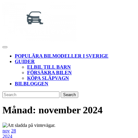
Skip
to
content
Open
Button
POPULÄRA BILMODELLER I SVERIGE
GUIDER
ELBIL TILL BARN
FÖRSÄKRA BILEN
KÖPA SLÄPVAGN
BILBLOGGEN
CLOSE
Search
BUTTON
for:
Månad:
november 2024
28
28
nov
28
november,
28
november,
2024