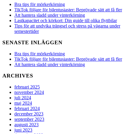
flyttbilar
Bra tips för mörkerkörning
TikTok följare för bilentusiaster: Beprövade sätt att få fler
Att hantera sladd under vinterkörning
Lastkapacitet och körkort: Din guide till olika flyttbilar
Tips för att undvika trängsel och stress på vägarna under
semestertider
SENASTE INLÄGGEN
Bra tips för mörkerkörning
TikTok följare för bilentusiaster: Beprövade sätt att få fler
Att hantera sladd under vinterkörning
ARCHIVES
februari 2025
november 2024
juli 2024
maj 2024
februari 2024
december 2023
september 2023
augusti 2023
juni 2023